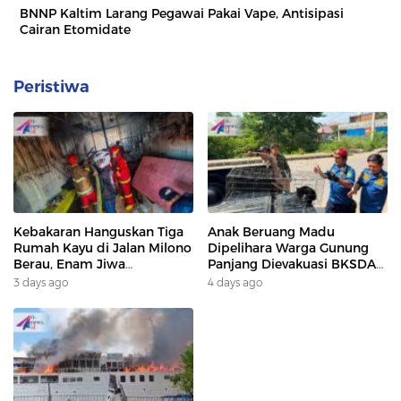
BNNP Kaltim Larang Pegawai Pakai Vape, Antisipasi
Cairan Etomidate
Peristiwa
Kebakaran Hanguskan Tiga
Anak Beruang Madu
Rumah Kayu di Jalan Milono
Dipelihara Warga Gunung
Berau, Enam Jiwa
Panjang Dievakuasi BKSDA
Terdampak
Dan DAMKAR
3 days ago
4 days ago