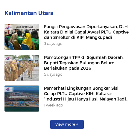
Kalimantan Utara
Fungsi Pengawasan Dipertanyakan, DLH
Kaltara Dinilai Gagal Awasi PLTU Captive
dan Smelter di KIPI Mangkupadi
3 days ago
Pemotongan TPP di Sejumlah Daerah,
Bupati Tegaskan Bulungan Belum
Berlakukan pada 2026
5 days ago
Pemerhati Lingkungan Bongkar Sisi
Gelap PLTU Captive KIHI Kaltara:
“Industri Hijau Hanya Ilusi, Nelayan Jadi
Korban”
1 week ago
View more