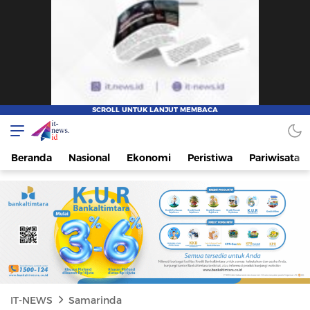
IT-NEWS
Update Cepat, Cerdas, dan Terpercaya
Beranda
Nasional
Ekonomi
Peristiwa
Pariwisata
IT-NEWS
Samarinda