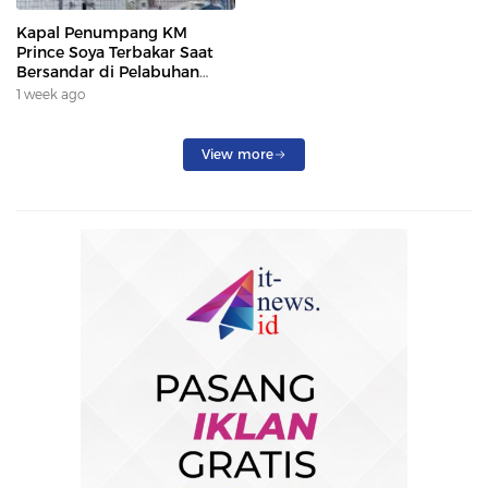
Kapal Penumpang KM
Prince Soya Terbakar Saat
Bersandar di Pelabuhan
Samarinda, Keberangkatan
1 week ago
Penumpang Dialihkan
View more