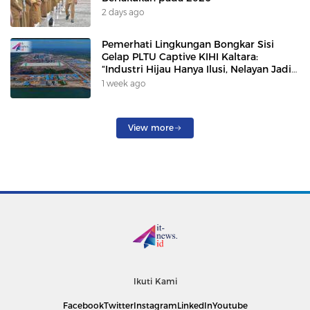
2 days ago
Pemerhati Lingkungan Bongkar Sisi
Gelap PLTU Captive KIHI Kaltara:
“Industri Hijau Hanya Ilusi, Nelayan Jadi
Korban”
1 week ago
View more
Ikuti Kami
Facebook
Twitter
Instagram
LinkedIn
Youtube