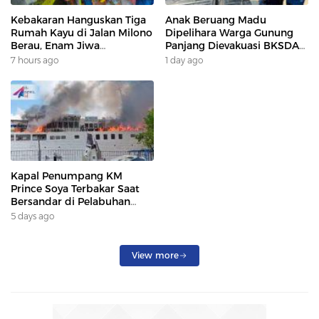
Kebakaran Hanguskan Tiga
Anak Beruang Madu
Rumah Kayu di Jalan Milono
Dipelihara Warga Gunung
Berau, Enam Jiwa
Panjang Dievakuasi BKSDA
Terdampak
Dan DAMKAR
7 hours ago
1 day ago
Kapal Penumpang KM
Prince Soya Terbakar Saat
Bersandar di Pelabuhan
Samarinda, Keberangkatan
5 days ago
Penumpang Dialihkan
View more