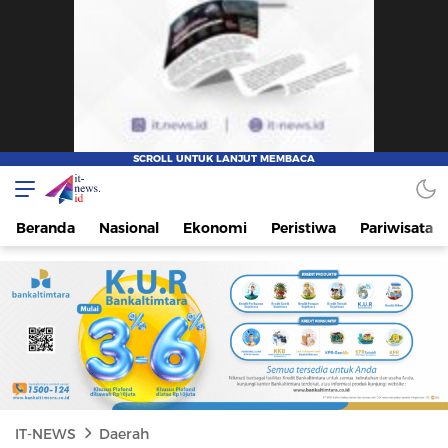
IT-NEWS
Update Cepat, Cerdas, dan Terpercaya
Beranda
Nasional
Ekonomi
Peristiwa
Pariwisata
IT-NEWS
Daerah