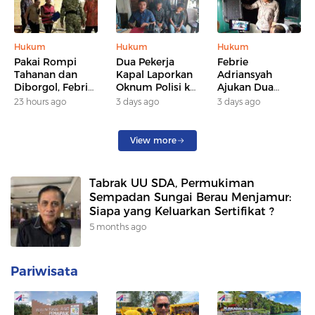
Hukum
Hukum
Hukum
Pakai Rompi
Dua Pekerja
Febrie
Tahanan dan
Kapal Laporkan
Adriansyah
Diborgol, Febrie
Oknum Polisi ke
Ajukan Dua
Adriansyah
Polresta
Praperadilan, PN
23 hours ago
3 days ago
3 days ago
Diperiksa
Samarinda dan
Jaksel
Kejagung
Propam, Dugaan
Jadwalkan
sebagai
Penganiayaan di
Sidang Perdana
View more
Tersangka dan
Sungai
18 dan 19
Saksi
Mahakam
Agustus
Diusut
Tabrak UU SDA, Permukiman
Sempadan Sungai Berau Menjamur:
Siapa yang Keluarkan Sertifikat ?
5 months ago
Pariwisata