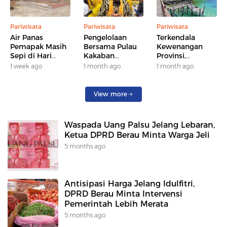
Pariwisata
Pariwisata
Pariwisata
Air Panas
Pengelolaan
Terkendala
Pemapak Masih
Bersama Pulau
Kewenangan
Sepi di Hari
Kakaban
Provinsi,
Biasa,
Diwacanakan,
Pemkab Berau
1 week ago
1 month ago
1 month ago
Disbudpar
Wagub Kaltim:
Belum Bisa Tarik
Dorong
Skema Bagi
Retribusi
Homestay dan
Hasil Masih
Fasilitas Wisata
View more
Wisata Malam
Dibahas
untuk
Tingkatkan
Waspada Uang Palsu Jelang Lebaran,
Kunjungan
Ketua DPRD Berau Minta Warga Jeli
5 months ago
Antisipasi Harga Jelang Idulfitri,
DPRD Berau Minta Intervensi
Pemerintah Lebih Merata
5 months ago