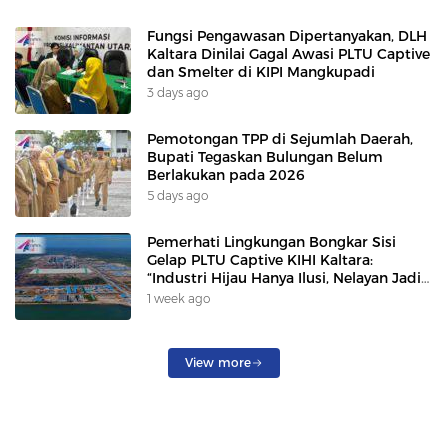
Fungsi Pengawasan Dipertanyakan, DLH
Kaltara Dinilai Gagal Awasi PLTU Captive
dan Smelter di KIPI Mangkupadi
3 days ago
Pemotongan TPP di Sejumlah Daerah,
Bupati Tegaskan Bulungan Belum
Berlakukan pada 2026
5 days ago
Pemerhati Lingkungan Bongkar Sisi
Gelap PLTU Captive KIHI Kaltara:
“Industri Hijau Hanya Ilusi, Nelayan Jadi
Korban”
1 week ago
View more