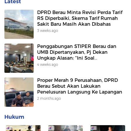
Latest
DPRD Berau Minta Revisi Perda Tarif
RS Diperbaiki, Skema Tarif Rumah
Sakit Baru Masih Akan Dibahas
3 weeks ago
Penggabungan STIPER Berau dan
UMB Dipertanyakan, Pj Dekan
Ungkap Alasan: “Ini Soal
Keberlanjutan Kampus”
4 weeks ago
Proper Merah 9 Perusahaan, DPRD
Berau Sebut Akan Lakukan
Penelusuran Langsung Ke Lapangan
2 months ago
Hukum