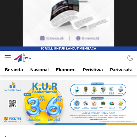
IT-NEWS
Update Cepat, Cerdas, dan Terpercaya
Beranda
Nasional
Ekonomi
Peristiwa
Pariwisata