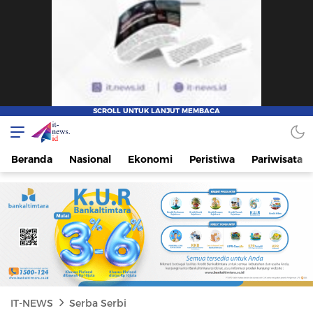
IT-NEWS
Update Cepat, Cerdas, dan Terpercaya
Beranda
Nasional
Ekonomi
Peristiwa
Pariwisata
IT-NEWS
Serba Serbi