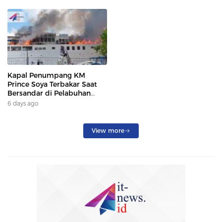
Kapal Penumpang KM
Prince Soya Terbakar Saat
Bersandar di Pelabuhan
Samarinda, Keberangkatan
6 days ago
Penumpang Dialihkan
View more