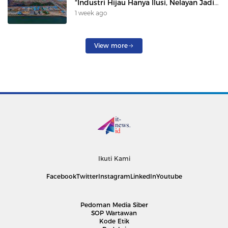
“Industri Hijau Hanya Ilusi, Nelayan Jadi
Korban”
1 week ago
View more
Ikuti Kami
Facebook
Twitter
Instagram
LinkedIn
Youtube
Pedoman Media Siber
SOP Wartawan
Kode Etik