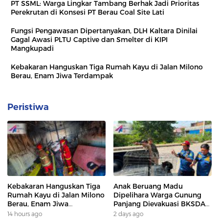
PT SSML: Warga Lingkar Tambang Berhak Jadi Prioritas
Perekrutan di Konsesi PT Berau Coal Site Lati
Fungsi Pengawasan Dipertanyakan, DLH Kaltara Dinilai
Gagal Awasi PLTU Captive dan Smelter di KIPI
Mangkupadi
Kebakaran Hanguskan Tiga Rumah Kayu di Jalan Milono
Berau, Enam Jiwa Terdampak
Peristiwa
Kebakaran Hanguskan Tiga
Anak Beruang Madu
Rumah Kayu di Jalan Milono
Dipelihara Warga Gunung
Berau, Enam Jiwa
Panjang Dievakuasi BKSDA
Terdampak
Dan DAMKAR
14 hours ago
2 days ago