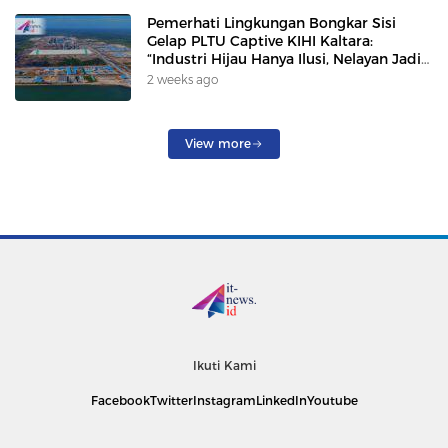
Pemerhati Lingkungan Bongkar Sisi
Gelap PLTU Captive KIHI Kaltara:
“Industri Hijau Hanya Ilusi, Nelayan Jadi
Korban”
2 weeks ago
View more
Ikuti Kami
Facebook
Twitter
Instagram
LinkedIn
Youtube