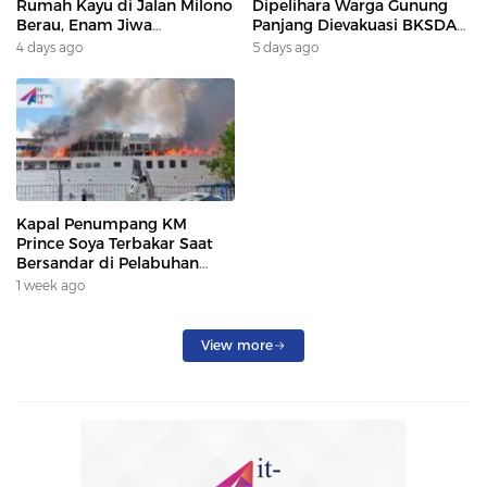
Rumah Kayu di Jalan Milono
Dipelihara Warga Gunung
Berau, Enam Jiwa
Panjang Dievakuasi BKSDA
Terdampak
Dan DAMKAR
4 days ago
5 days ago
Kapal Penumpang KM
Prince Soya Terbakar Saat
Bersandar di Pelabuhan
Samarinda, Keberangkatan
1 week ago
Penumpang Dialihkan
View more