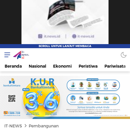
IT-NEWS
Update Cepat, Cerdas, dan Terpercaya
Beranda
Nasional
Ekonomi
Peristiwa
Pariwisata
IT-NEWS
Pembangunan