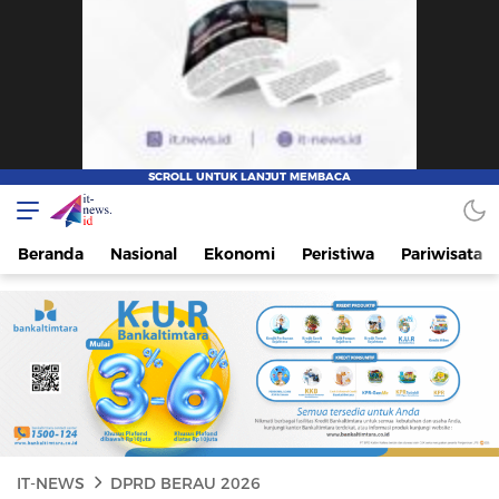
IT-NEWS
Update Cepat, Cerdas, dan Terpercaya
Beranda
Nasional
Ekonomi
Peristiwa
Pariwisata
IT-NEWS
DPRD BERAU 2026