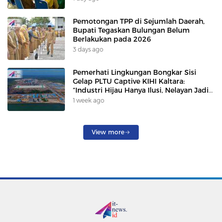
Pemotongan TPP di Sejumlah Daerah,
Bupati Tegaskan Bulungan Belum
Berlakukan pada 2026
3 days ago
Pemerhati Lingkungan Bongkar Sisi
Gelap PLTU Captive KIHI Kaltara:
“Industri Hijau Hanya Ilusi, Nelayan Jadi
Korban”
1 week ago
View more