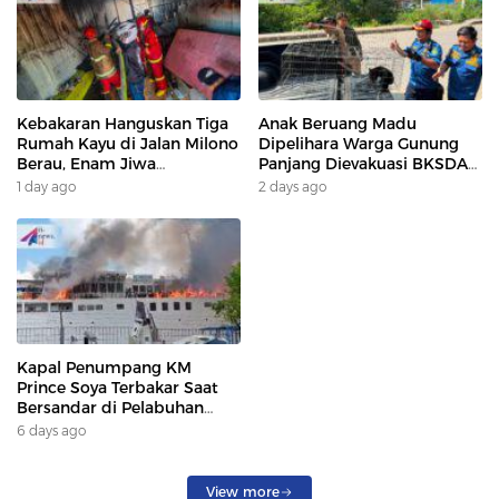
Kebakaran Hanguskan Tiga
Anak Beruang Madu
Rumah Kayu di Jalan Milono
Dipelihara Warga Gunung
Berau, Enam Jiwa
Panjang Dievakuasi BKSDA
Terdampak
Dan DAMKAR
1 day ago
2 days ago
Kapal Penumpang KM
Prince Soya Terbakar Saat
Bersandar di Pelabuhan
Samarinda, Keberangkatan
6 days ago
Penumpang Dialihkan
View more